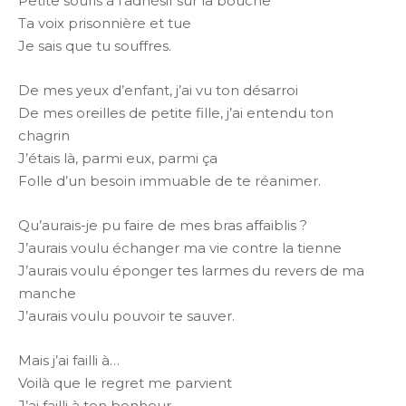
Petite souris à l’adhésif sur la bouche
Ta voix prisonnière et tue
Je sais que tu souffres.
De mes yeux d’enfant, j’ai vu ton désarroi
De mes oreilles de petite fille, j’ai entendu ton
chagrin
J’étais là, parmi eux, parmi ça
Folle d’un besoin immuable de te réanimer.
Qu’aurais-je pu faire de mes bras affaiblis ?
J’aurais voulu échanger ma vie contre la tienne
J’aurais voulu éponger tes larmes du revers de ma
manche
J’aurais voulu pouvoir te sauver.
Mais j’ai failli à…
Voilà que le regret me parvient
J’ai failli à ton bonheur