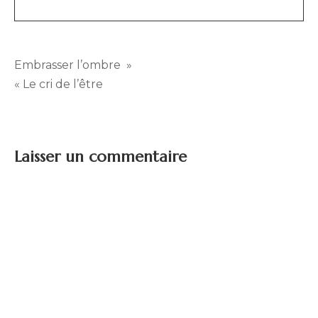
Navigation
Embrasser l’ombre »
« Le cri de l’être
de
l’article
Laisser un commentaire