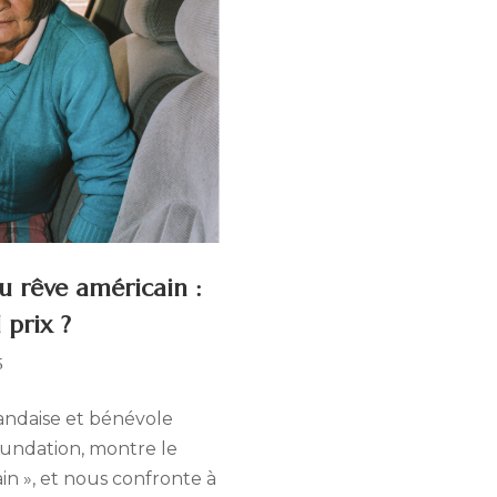
u rêve américain :
 prix ?
29
5
mai
2025
andaise et bénévole
oundation, montre le
in », et nous confronte à