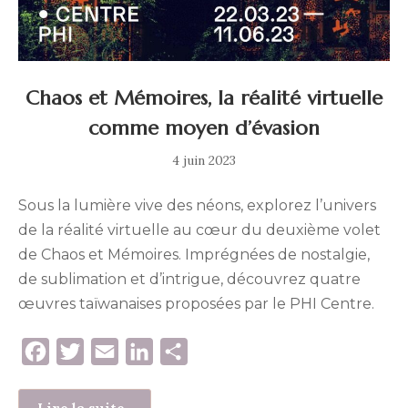
Chaos et Mémoires, la réalité virtuelle
comme moyen d’évasion
5
4 juin 2023
mai
2024
Sous la lumière vive des néons, explorez l’univers
de la réalité virtuelle au cœur du deuxième volet
de Chaos et Mémoires. Imprégnées de nostalgie,
de sublimation et d’intrigue, découvrez quatre
œuvres taïwanaises proposées par le PHI Centre.
F
T
E
L
P
a
w
m
i
a
c
i
a
n
r
Lire la suite..