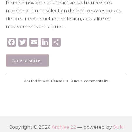
forme innovante et attractive. Retrouvez dès
maintenant une sélection de trois œuvres coups
de cœur entremêlant, réflexion, actualité et
mouvements artistiques.
F
T
E
L
P
a
w
m
i
a
c
i
a
n
r
Lire la suite..
e
t
i
k
t
b
t
l
e
a
sur
Posted in
Art
,
Canada
•
Aucun commentaire
o
e
d
g
L’art
du
o
r
I
e
Québec
k
n
r
au
musée
des
Copyright © 2026
Archive 22
— powered by
Suki
Beaux-