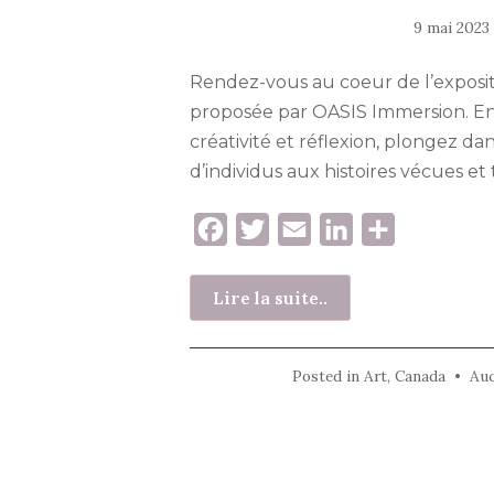
9 mai 2023
Rendez-vous au coeur de l’exposi
proposée par OASIS Immersion. En
créativité et réflexion, plongez da
d’individus aux histoires vécues et
F
T
E
L
P
a
w
m
i
a
c
i
a
n
r
Lire la suite..
e
t
i
k
t
b
t
l
e
a
Posted in
Art
,
Canada
•
Au
o
e
d
g
o
r
I
e
Pagination
k
n
r