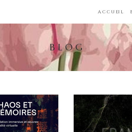
A C C U EI L
B L O G