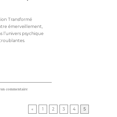
5
mai
2024
tion Transformé
tre émerveillement,
ns l’univers psychique
 troublantes.
sur
cun commentaire
OASIS
Immersion,
quand
«
1
2
3
4
5
la