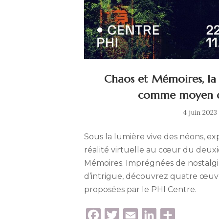
Chaos et Mémoires, la r
comme moyen d
4 juin 2023
Sous la lumière vive des néons, exp
réalité virtuelle au cœur du deux
Mémoires. Imprégnées de nostalgie
d’intrigue, découvrez quatre œuvr
proposées par le PHI Centre.
F
T
E
L
P